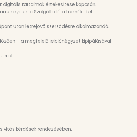
t digitális tartalmak értékesítése kapcsán.
s, amennyiben a Szolgáltató a termékeket
időpont után létrejövő szerződésre alkalmazandó.
zően – a megfelelő jelölőnégyzet kipipálásával
ri el.
os vitás kérdések rendezésében.