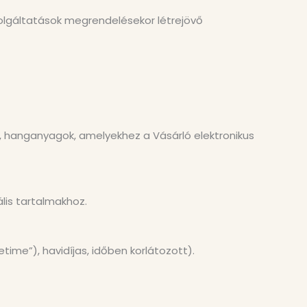
szolgáltatások megrendelésekor létrejövő
k, hanganyagok, amelyekhez a Vásárló elektronikus
ális tartalmakhoz.
time”), havidíjas, időben korlátozott).