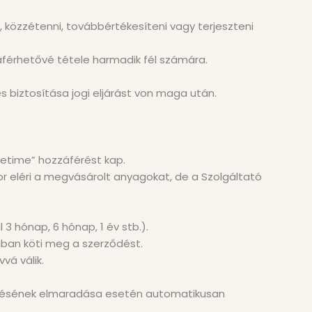
 közzétenni, továbbértékesíteni vagy terjeszteni
áférhetővé tétele harmadik fél számára.
s biztosítása jogi eljárást von maga után.
ifetime” hozzáférést kap.
or eléri a megvásárolt anyagokat, de a Szolgáltató
hónap, 6 hónap, 1 év stb.).
ban köti meg a szerződést.
vá válik.
zetésének elmaradása esetén automatikusan