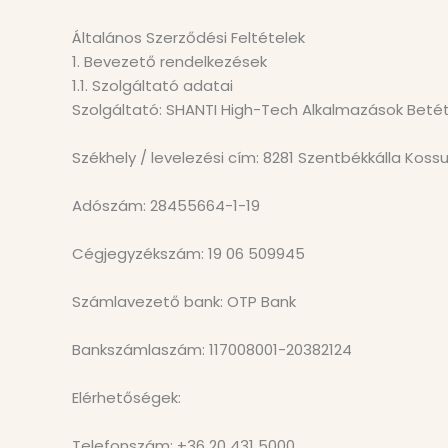
Általános Szerződési Feltételek
1. Bevezető rendelkezések
1.1. Szolgáltató adatai
Szolgáltató: SHANTI High-Tech Alkalmazások Beté
Székhely / levelezési cím: 8281 Szentbékkálla Kossu
Adószám: 28455664-1-19
Cégjegyzékszám: 19 06 509945
Számlavezető bank: OTP Bank
Bankszámlaszám: 117008001-20382124
Elérhetőségek:
Telefonszám: +36 20 431 5000