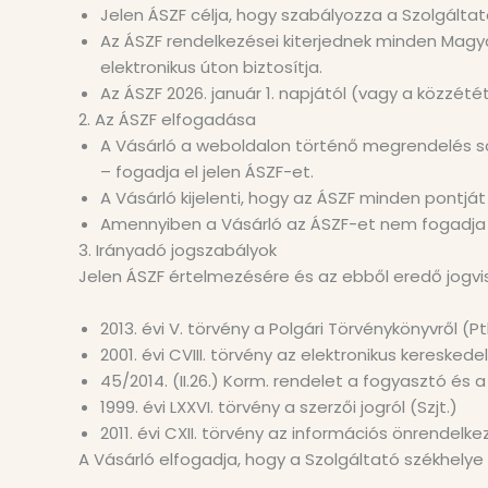
Jelen ÁSZF célja, hogy szabályozza a Szolgáltató
Az ÁSZF rendelkezései kiterjednek minden Magy
elektronikus úton biztosítja.
Az ÁSZF 2026. január 1. napjától (vagy a közzét
2. Az ÁSZF elfogadása
A Vásárló a weboldalon történő megrendelés s
– fogadja el jelen ÁSZF-et.
A Vásárló kijelenti, hogy az ÁSZF minden pontj
Amennyiben a Vásárló az ÁSZF-et nem fogadja 
3. Irányadó jogszabályok
Jelen ÁSZF értelmezésére és az ebből eredő jogv
2013. évi V. törvény a Polgári Törvénykönyvről (Pt
2001. évi CVIII. törvény az elektronikus kereskede
45/2014. (II.26.) Korm. rendelet a fogyasztó és 
1999. évi LXXVI. törvény a szerzői jogról (Szjt.)
2011. évi CXII. törvény az információs önrendelke
A Vásárló elfogadja, hogy a Szolgáltató székhelye