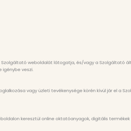
Szolgáltató weboldalát látogatja, és/vagy a Szolgáltató álta
e igénybe veszi.
lalkozása vagy üzleti tevékenysége körén kívül jár el a Szolg
eboldalon keresztül online oktatóanyagok, digitális termékek