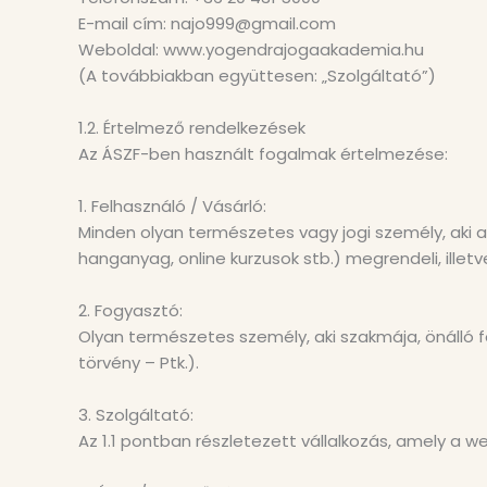
E-mail cím: najo999@gmail.com
Weboldal: www.yogendrajogaakademia.hu
(A továbbiakban együttesen: „Szolgáltató”)
1.2. Értelmező rendelkezések
Az ÁSZF-ben használt fogalmak értelmezése:
1. Felhasználó / Vásárló:
Minden olyan természetes vagy jogi személy, aki a 
hanganyag, online kurzusok stb.) megrendeli, illetv
2. Fogyasztó:
Olyan természetes személy, aki szakmája, önálló fog
törvény – Ptk.).
3. Szolgáltató:
Az 1.1 pontban részletezett vállalkozás, amely a w