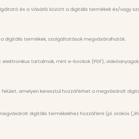
olgáltató és a Vásárló között a digitális termékek és/vagy 
 a digitális termékek, szolgáltatások megvásárolhatók.
t elektronikus tartalmak, mint e-bookok (PDF), videóanyago
t felület, amelyen keresztül hozzáférhet a megvásárolt digit
egvásárolt digitális termékekhez hozzáférni (pl. örökös („life