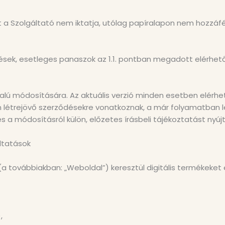
zt a Szolgáltató nem iktatja, utólag papíralapon nem hozzáf
sek, esetleges panaszok az 1.1. pontban megadott elérhető
dalú módosítására. Az aktuális verzió minden esetben elérhe
n létrejövő szerződésekre vonatkoznak, a már folyamatban l
es a módosításról külön, előzetes írásbeli tájékoztatást nyúj
áltatások
a továbbiakban: „Weboldal”) keresztül digitális termékeket é
,