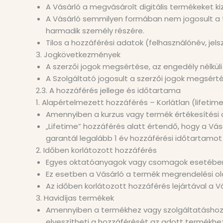
A Vásárló a megvásárolt digitális termékeket ki
A Vásárló semmilyen formában nem jogosult a ta
harmadik személy részére.
Tilos a hozzáférési adatok (felhasználónév, je
3. Jogkövetkezmények
A szerzői jogok megsértése, az engedély nélküli
A Szolgáltató jogosult a szerzői jogok megsértés
2.3. A hozzáférés jellege és időtartama
1. Alapértelmezett hozzáférés – Korlátlan (lifetim
Amennyiben a kurzus vagy termék értékesítési ol
„Lifetime” hozzáférés alatt értendő, hogy a Vás
garantál legalább 1 év hozzáférési időtartamot
2. Időben korlátozott hozzáférés
Egyes oktatóanyagok vagy csomagok esetében a
Ez esetben a Vásárló a termék megrendelési o
Az időben korlátozott hozzáférés lejártával a Vá
3. Havidíjas termékek
Amennyiben a termékhez vagy szolgáltatáshoz 
elveszítheti a hozzáférését az adott termékhe