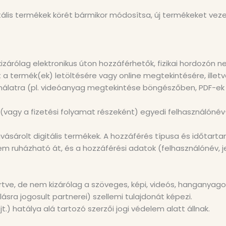
igitális termékek körét bármikor módosítsa, új termékeket v
izárólag elektronikus úton hozzáférhetők, fizikai hordozón 
lt a termék(ek) letöltésére vagy online megtekintésére, il
ználatra (pl. videóanyag megtekintése böngészőben, PDF-ek 
 (vagy a fizetési folyamat részeként) egyedi felhasználónév-
vásárolt digitális termékek. A hozzáférés típusa és időtart
nem ruházható át, és a hozzáférési adatok (felhasználónév, j
ve, de nem kizárólag a szöveges, képi, videós, hanganyagok,
ásra jogosult partnerei) szellemi tulajdonát képezi.
zjt.) hatálya alá tartozó szerzői jogi védelem alatt állnak.