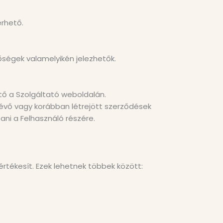
érhető.
ségek valamelyikén jelezhetők.
tő a Szolgáltató weboldalán.
évő vagy korábban létrejött szerződések
tani a Felhasználó részére.
rtékesít. Ezek lehetnek többek között: