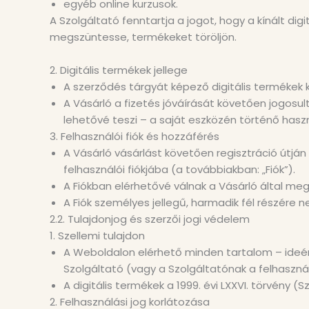
egyéb online kurzusok.
A Szolgáltató fenntartja a jogot, hogy a kínált d
megszüntesse, termékeket töröljön.
2. Digitális termékek jellege
A szerződés tárgyát képező digitális termékek k
A Vásárló a fizetés jóváírását követően jogosu
lehetővé teszi – a saját eszközén történő has
3. Felhasználói fiók és hozzáférés
A Vásárló vásárlást követően regisztráció útján
felhasználói fiókjába (a továbbiakban: „Fiók”).
A Fiókban elérhetővé válnak a Vásárló által meg
A Fiók személyes jellegű, harmadik fél részére 
2.2. Tulajdonjog és szerzői jogi védelem
1. Szellemi tulajdon
A Weboldalon elérhető minden tartalom – ideért
Szolgáltató (vagy a Szolgáltatónak a felhasznál
A digitális termékek a 1999. évi LXXVI. törvény (S
2. Felhasználási jog korlátozása