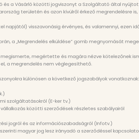
 és a Vásárló közötti jogviszonyt a Szolgáltató által nyújtot
arország területén és azon kívülről érkező megrendelésre i
étel napjától) visszavonásig érvényes, és valamennyi, ezen 
orán, a „Megrendelés elküldése” gomb megnyomását megelő
át megismerte, megértette és magára nézve kötelezőnek isme
el, a megrendelés nem véglegesíthető.
iszonyokra különösen a következő jogszabályok vonatkoznak:
k.)
lmi szolgáltatásokról (E-ker tv.)
a vállalkozás közötti szerződések részletes szabályairól
zési jogról és az információszabadságról (Infotv.)
 szerinti magyar jog lesz irányadó a szerződéssel kapcsolat