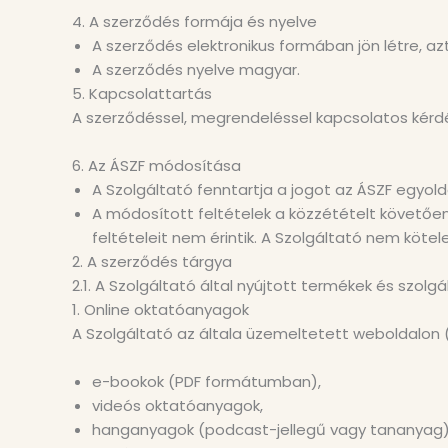
4. A szerződés formája és nyelve
A szerződés elektronikus formában jön létre, a
A szerződés nyelve magyar.
5. Kapcsolattartás
A szerződéssel, megrendeléssel kapcsolatos kérdé
6. Az ÁSZF módosítása
A Szolgáltató fenntartja a jogot az ÁSZF egyol
A módosított feltételek a közzétételt követőe
feltételeit nem érintik. A Szolgáltató nem kötel
2. A szerződés tárgya
2.1. A Szolgáltató által nyújtott termékek és szolg
1. Online oktatóanyagok
A Szolgáltató az általa üzemeltetett weboldalon (
e-bookok (PDF formátumban),
videós oktatóanyagok,
hanganyagok (podcast-jellegű vagy tananyag)