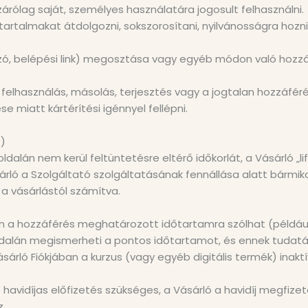
zárólag saját, személyes használatára jogosult felhasználni.
rtalmakat átdolgozni, sokszorosítani, nyilvánosságra hozni,
lszó, belépési link) megosztása vagy egyéb módon való hozz
 felhasználás, másolás, terjesztés vagy a jogtalan hozzáféré
e miatt kártérítési igénnyel fellépni.
e)
dalán nem kerül feltüntetésre eltérő időkorlát, a Vásárló „l
árló a Szolgáltató szolgáltatásának fennállása alatt bármik
 a vásárlástól számítva.
 hozzáférés meghatározott időtartamra szólhat (például 3 
ldalán megismerheti a pontos időtartamot, és ennek tudatá
sárló Fiókjában a kurzus (vagy egyéb digitális termék) inaktív
havidíjas előfizetés szükséges, a Vásárló a havidíj megfi
z.