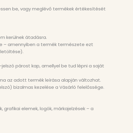
ezessen be, vagy meglévő termékek értékesítését
nem kerülnek átadásra.
letve – amennyiben a termék természete ezt
letöltése).
jelszó párost kap, amellyel be tud lépni a saját
ama az adott termék leírása alapján változhat.
elszó) bizalmas kezelése a Vásárló felelőssége.
 grafikai elemek, logók, márkajelzések – a